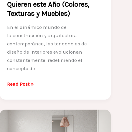
Quieren este Año (Colores,
Texturas y Muebles)
En el dinámico mundo de
la construcción y arquitectura
contemporánea, las tendencias de
diseño de interiores evolucionan
constantemente, redefiniendo el
concepto de
Las
Read Post »
10
Tendencias
de
Diseño
de