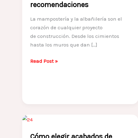
recomendaciones
La mampostería y la albañilería son el
corazón de cualquier proyecto
de construcción. Desde los cimientos
hasta los muros que dan […]
Mampostería
Read Post »
y
albañilería
en
obra
civil:
técnicas,
usos
y
Cómo elegir acabados de