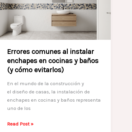
Interiores
que
Todos
Quieren
este
Año
Errores comunes al instalar
(Colores,
Texturas
enchapes en cocinas y baños
y
(y cómo evitarlos)
Muebles)
En el mundo de la construcción y
el diseño de casas, la instalación de
enchapes en cocinas y baños representa
uno de los
Errores
Read Post »
comunes