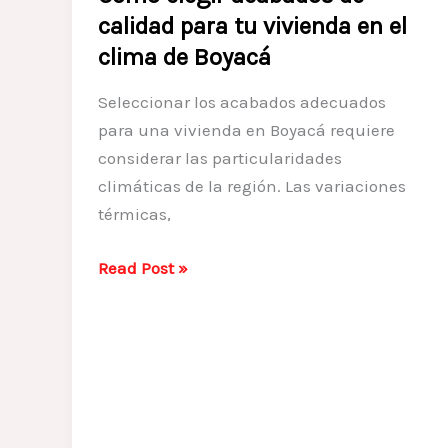
recomendaciones
calidad para tu vivienda en el
clima de Boyacá
Seleccionar los acabados adecuados
para una vivienda en Boyacá requiere
considerar las particularidades
climáticas de la región. Las variaciones
térmicas,
Cómo
Read Post »
elegir
acabados
de
calidad
para
tu