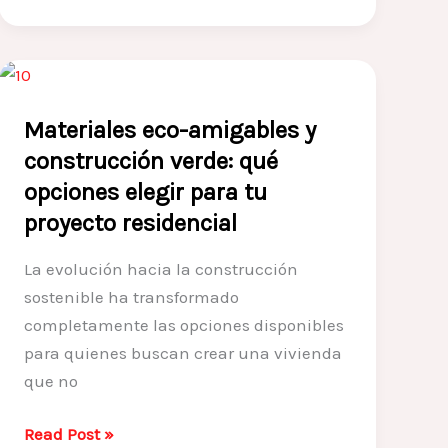
al
instalar
enchapes
en
Materiales eco-amigables y
cocinas
construcción verde: qué
y
opciones elegir para tu
baños
proyecto residencial
(y
cómo
La evolución hacia la construcción
evitarlos)
sostenible ha transformado
completamente las opciones disponibles
para quienes buscan crear una vivienda
que no
Materiales
Read Post »