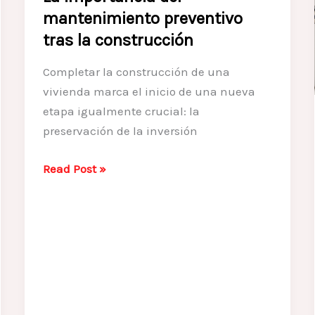
Ocultas
mantenimiento preventivo
tras la construcción
Completar la construcción de una
vivienda marca el inicio de una nueva
etapa igualmente crucial: la
preservación de la inversión
La
Read Post »
importancia
del
mantenimiento
preventivo
tras
la
construcción