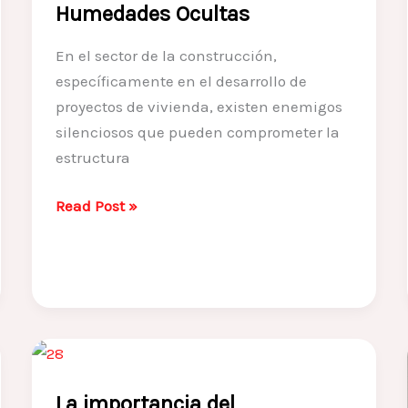
Humedades Ocultas
En el sector de la construcción,
específicamente en el desarrollo de
proyectos de vivienda, existen enemigos
silenciosos que pueden comprometer la
estructura
Drenajes
Read Post »
Perimetrales:
La
Solución
Más
Efectiva
contra
Humedades
La importancia del