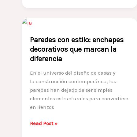
vivienda
en
el
clima
Paredes con estilo: enchapes
de
Boyacá
decorativos que marcan la
diferencia
En el universo del diseño de casas y
la construcción contemporánea, las
paredes han dejado de ser simples
elementos estructurales para convertirse
en lienzos
Paredes
Read Post »
con