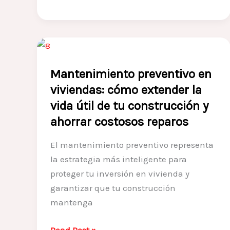
estilo:
enchapes
decorativos
que
marcan
Mantenimiento preventivo en
la
viviendas: cómo extender la
diferencia
vida útil de tu construcción y
ahorrar costosos reparos
El mantenimiento preventivo representa
la estrategia más inteligente para
proteger tu inversión en vivienda y
garantizar que tu construcción
mantenga
Mantenimiento
Read Post »