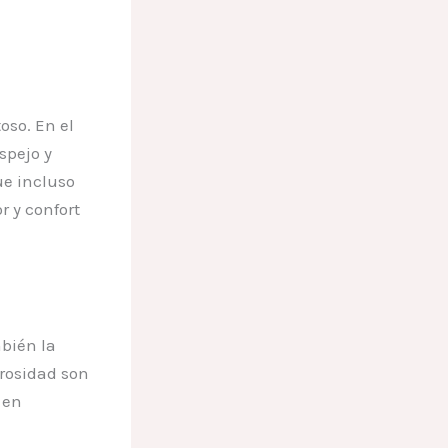
oso. En el
spejo y
ue incluso
r y confort
bién la
orosidad son
 en