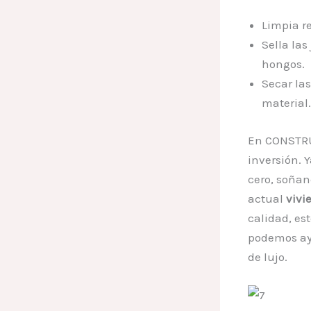
Limpia r
Sella la
hongos.
Secar las
material.
En CONSTRU
inversión. 
cero, soñan
actual
vivi
calidad, es
podemos ay
de lujo.