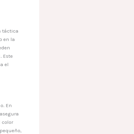
 táctica
o en la
ueden
. Este
a el
o. En
asegura
 color
 pequeño,