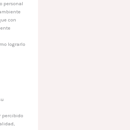
o personal
 ambiente
 que con
mente
mo lograrlo
su
 percibido
alidad,