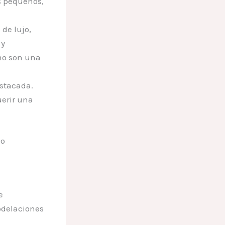
s pequeños,
de lujo,
 y
mo son una
estacada.
uerir una
co
e
delaciones