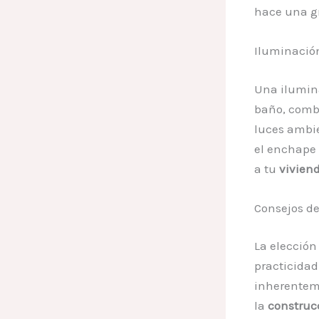
hace una gr
Iluminación
Una ilumina
baño, combi
luces ambie
el enchape 
a tu
vivien
Consejos de
La elección
practicidad
inherenteme
la
construc