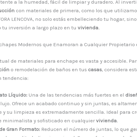
tente a la humedad, fácil de limpiar y duradero. Al inverti
ucción
con materiales de primera, como los que utilizamo
RA LENCOVA, no solo estás embelleciendo tu hogar, sin
 tu inversión a largo plazo en tu
vivienda
.
nchapes Modernos que Enamoran a Cualquier Propietario 
ctual de materiales para enchape es vasta y accesible. Pa
ción
o remodelación de baños en tus
casas
, considera es
 tendencia:
ato Líquido:
Una de las tendencias más fuertes en el
dise
lujo. Ofrece un acabado continuo y sin juntas, es altame
e y su limpieza es extremadamente sencilla. Ideal para c
 minimalista y sofisticado en cualquier
vivienda
.
 de Gran Formato:
Reducen el número de juntas, lo que g