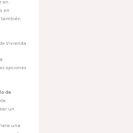
r en
s en
o también
de Vivienda
ra
tas opciones
ño de
nte
rear un
enera una