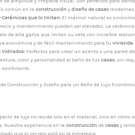
n de amplitud y limpieza visual. Son perfectos para baño
ío común en la
construcción
y
diseño de casas
modernas.
 Cerámicas que lo Imitan:
El mármol natural es sinónimo 
precio y mantenimiento pueden ser elevados. La cerámica
ato de alta gama que imitan su veta con increíble realis
iva económica y de fácil mantenimiento para tu
vivienda
.
 Vidriados:
Perfectos para crear un acento o una pared d
extura, color y personalidad al baño de tus
casas
, sin req
 exorbitante.
 de Construcción y Diseño para un Baño de Lujo Económi
pecto de lujo no reside solo en el material, sino en cómo s
. Nuestra experiencia en la
construcción
de
casas
y remo
ñado que el secreto está en la estrategia.