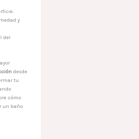
ficie.
umedad y
l del
ayor
cción
desde
ormar tu
nando
ubre cómo
r un baño