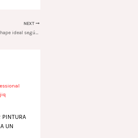
NEXT
Cómo elegir el enchape ideal según el estilo de tu cocina o baño
 PINTURA
RA UN