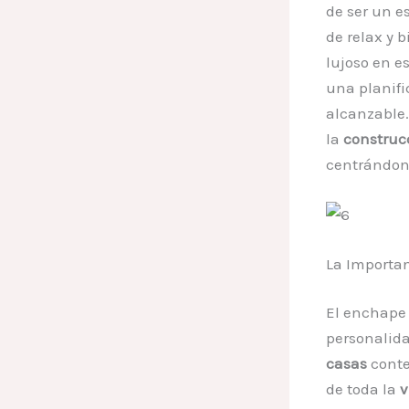
de ser un e
de relax y 
lujoso en e
una planifi
alcanzable
la
construc
centrándono
La Importa
El enchape 
personalida
casas
conte
de toda la
v