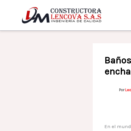
Ir
al
contenido
Baños 
encha
Por
Le
En el mund