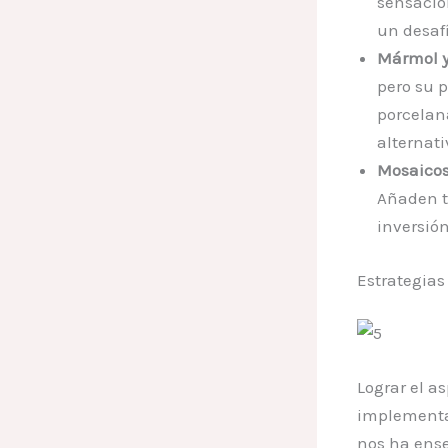
sensació
un desaf
Mármol y
pero su 
porcelan
alternat
Mosaicos
Añaden t
inversión
Estrategias
Lograr el as
implementa
nos ha ense