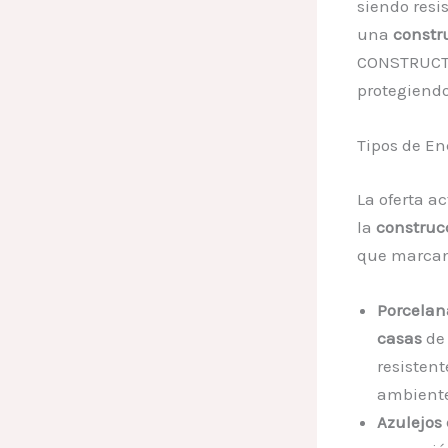
siendo resis
una
constr
CONSTRUCTO
protegiendo
Tipos de E
La oferta a
la
construc
que marcan
Porcelan
casas
de 
resistent
ambiente
Azulejos