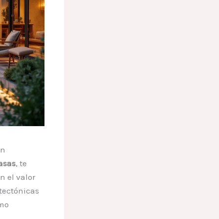
En
asas
, te
 el valor
tectónicas
ómo