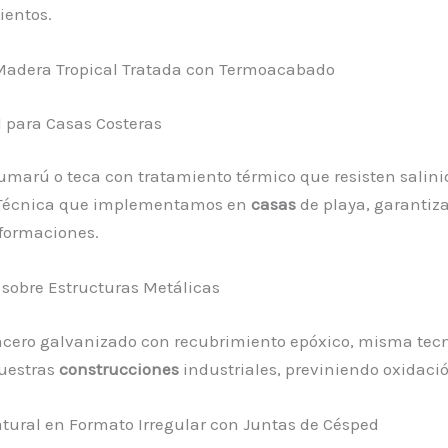
entos.
 Madera Tropical Tratada con Termoacabado
 para Casas Costeras
umarú o teca con tratamiento térmico que resisten salini
Técnica que implementamos en
casas
de playa, garantiz
formaciones.
 sobre Estructuras Metálicas
 acero galvanizado con recubrimiento epóxico, misma tec
uestras
construcciones
industriales, previniendo oxidaci
atural en Formato Irregular con Juntas de Césped