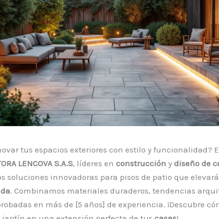
ovar tus espacios exteriores con estilo y funcionalidad? 
ORA LENCOVA S.A.S
, líderes en
construcción
y
diseño de c
 soluciones innovadoras para pisos de patio que elevarán
nda
. Combinamos materiales duraderos, tendencias arqui
probadas en más de [5 años] de experiencia. ¡Descubre c
u jardín en una extensión perfecta de tus
casas
!