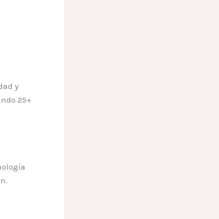
dad y
ando 25+
nología
ón.