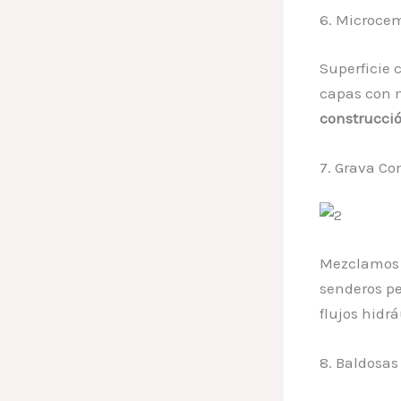
6. Microcem
Superficie 
capas con m
construcci
7. Grava C
Mezclamos 
senderos p
flujos hidr
8. Baldosas