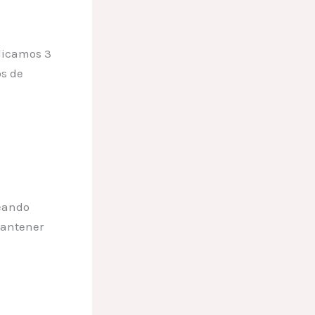
licamos 3
os de
reando
mantener