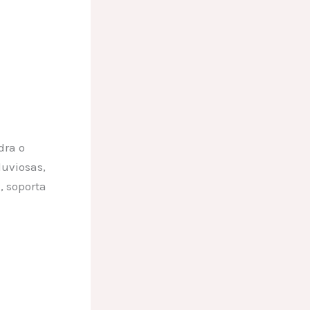
dra o
luviosas,
, soporta