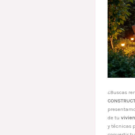
¿Buscas ren
CONSTRUCT
presentamos
de tu
vivie
y técnicas 
convertir t