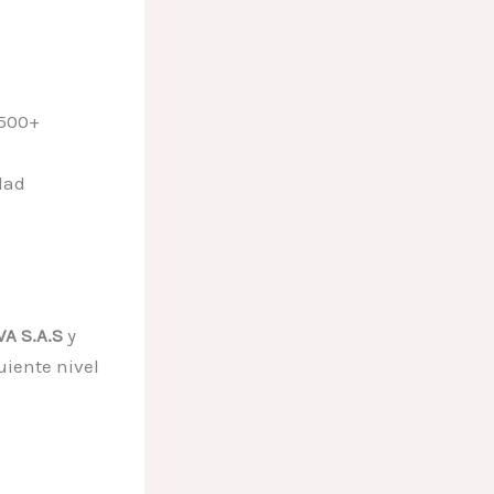
 500+
dad
A S.A.S
y
uiente nivel