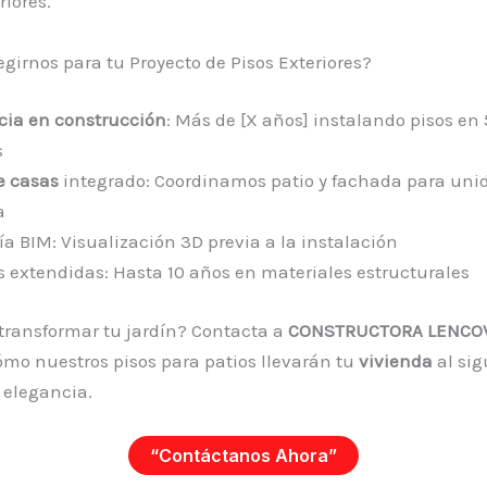
riores.
egirnos para tu Proyecto de Pisos Exteriores?
cia en construcción
: Más de [X años] instalando pisos en
s
e casas
integrado: Coordinamos patio y fachada para uni
a
a BIM: Visualización 3D previa a la instalación
s extendidas: Hasta 10 años en materiales estructurales
 transformar tu jardín? Contacta a
CONSTRUCTORA LENCOV
mo nuestros pisos para patios llevarán tu
vivienda
al sig
y elegancia.
“Contáctanos Ahora”