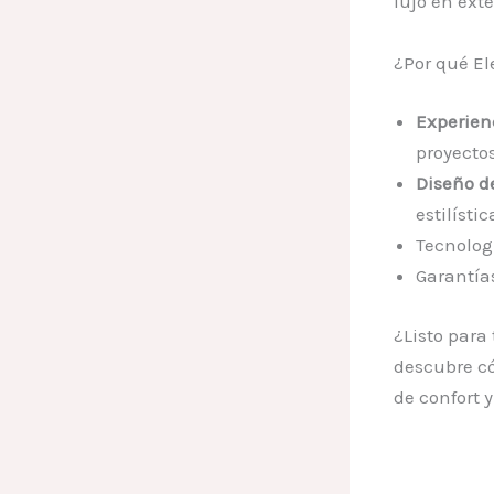
lujo en exte
¿Por qué El
Experien
proyecto
Diseño d
estilístic
Tecnologí
Garantía
¿Listo para
descubre có
de confort 