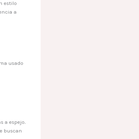
 estilo
tencia a
tema usado
s a espejo.
ue buscan