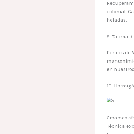
Recuperamos
colonial. C
heladas.
9. Tarima d
Perfiles de
mantenimien
en nuestros
10. Hormigó
Creamos efe
Técnica ex