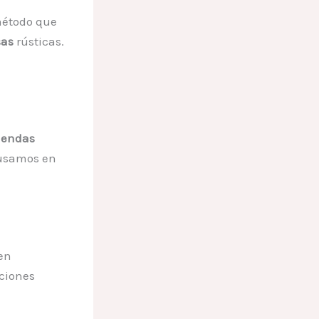
método que
sas
rústicas.
iendas
 usamos en
en
aciones