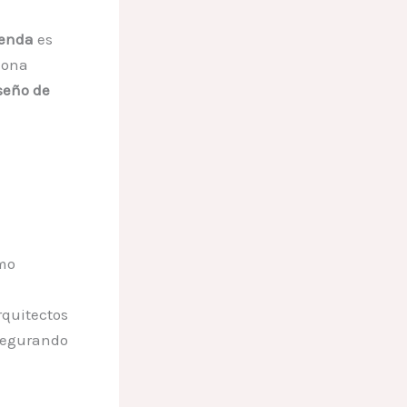
ienda
es
iona
seño de
omo
rquitectos
asegurando