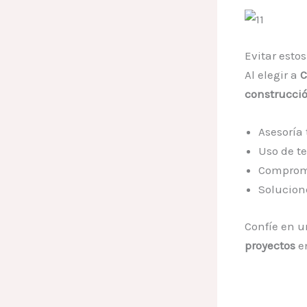
Evitar esto
Al elegir a
C
construcci
Asesoría
Uso de t
Compromi
Solucion
Confíe en u
proyectos
en