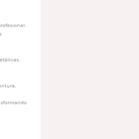
rofesional.
e
etálicas.
intura.
ansformando