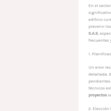
En el sector
significati
edificio cu
prevenir los
S.A.S
, espe
frecuentes 
1. Planific
Un error re
detallada. 
pendientes.
técnicos ex
proyectos
se
2. Elección