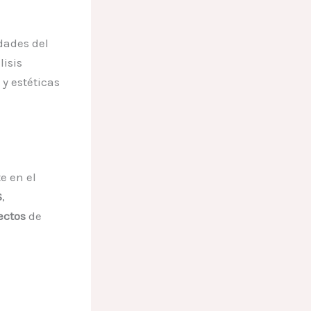
idades del
lisis
 y estéticas
e en el
S
,
ectos
de