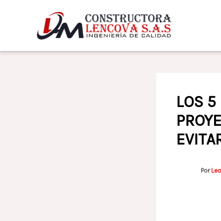
Ir
al
contenido
LOS 5
PROYE
EVITA
Por
Le