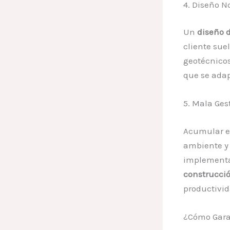
4. Diseño N
Un
diseño 
cliente sue
geotécnicos
que se adap
5. Mala Ges
Acumular e
ambiente y 
implementa
construcci
productivid
¿Cómo Gara