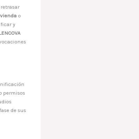
 retrasar
ivienda
o
ficar y
LENCOVA
ivocaciones
anificación
 o permisos
udios
fase de sus