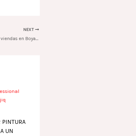
NEXT
Construcción de Viviendas en Boyacá: Diseño y Calidad con CONSTRUCTORA LENCOVA S.A.S
 PINTURA
RA UN