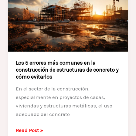
y
Proyectos
de
Construcción:
Consejos
para
Optimizar
Los 5 errores más comunes en la
Tiempos
construcción de estructuras de concreto y
y
cómo evitarlos
Recursos
En el sector de la construcción,
con
especialmente en proyectos de casas,
CONSTRUCTORA
viviendas y estructuras metálicas, el uso
LENCOVA
adecuado del concreto
S.A.S
Los
Read Post »