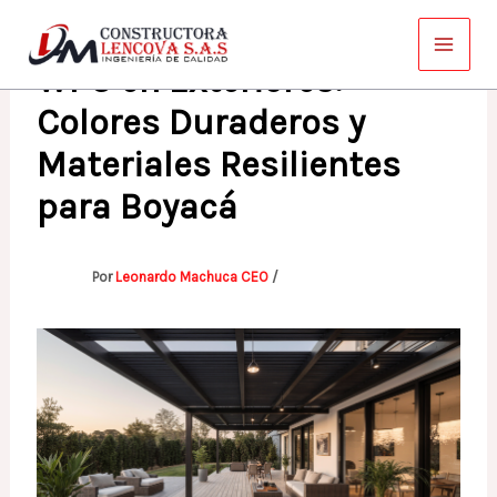
Ir
al
WPC en Exteriores:
contenido
Colores Duraderos y
Materiales Resilientes
para Boyacá
Por
Leonardo Machuca CEO
/