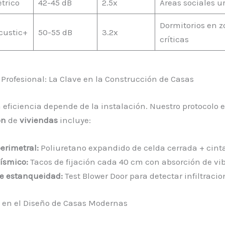
trico
42-45 dB
2.5x
Áreas sociales 
Dormitorios en 
custic+
50-55 dB
3.2x
críticas
 Profesional: La Clave en la Construcción de Casas
a eficiencia depende de la instalación. Nuestro protocolo 
ón
de
viviendas
incluye:
erimetral:
Poliuretano expandido de celda cerrada + cinta
sísmico:
Tacos de fijación cada 40 cm con absorción de vi
e estanqueidad:
Test Blower Door para detectar infiltracio
 en el Diseño de Casas Modernas