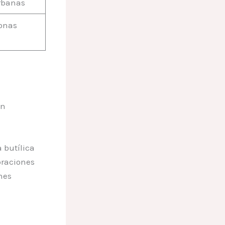
urbanas
zonas
en
 butílica
braciones
nes