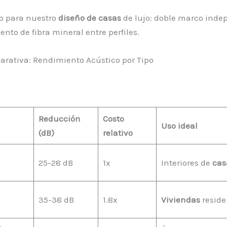
o para nuestro
diseño de casas
de lujo: doble marco inde
ento de fibra mineral entre perfiles.
rativa: Rendimiento Acústico por Tipo
Reducción
Costo
Uso ideal
(dB)
relativo
25-28 dB
1x
Interiores de
cas
35-38 dB
1.8x
Viviendas
reside