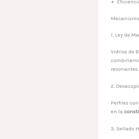
Eficienci
Mecanismos
1. Ley de Ma
Vidrios de 
combinamos
resonantes.
2. Desacopl
Perfiles co
en la
const
3. Sellado 