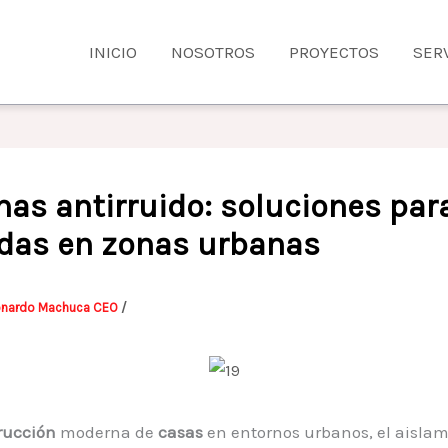
INICIO
NOSOTROS
PROYECTOS
SER
nas antirruido: soluciones par
ndas en zonas urbanas
onardo Machuca CEO
/
rucción
moderna de
casas
en entornos urbanos, el aisla