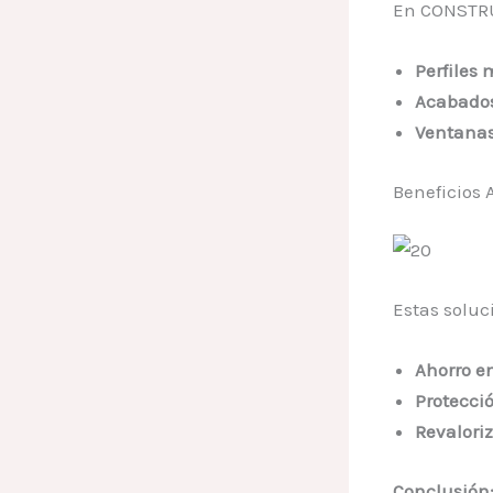
En CONSTRU
Perfiles 
Acabados
Ventanas
Beneficios 
Estas solu
Ahorro en
Protecci
Revalori
Conclusión