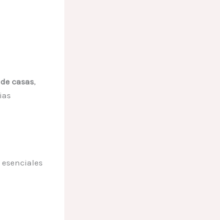
 de casas
,
ias
 esenciales