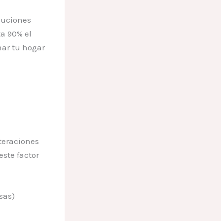
luciones
a 90% el
mar tu hogar
teraciones
 este factor
sas)