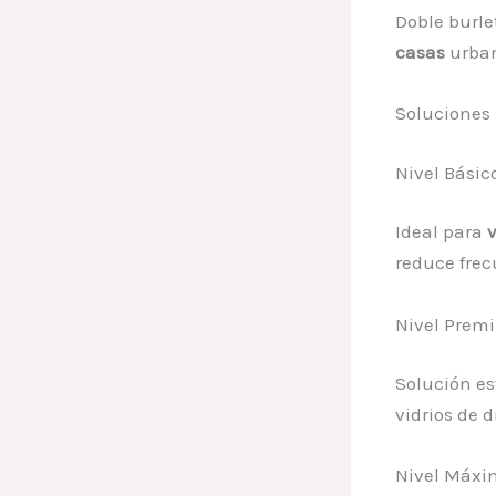
Doble burle
casas
urba
Soluciones
Nivel Básic
Ideal para
reduce fre
Nivel Prem
Solución es
vidrios de 
Nivel Máxim