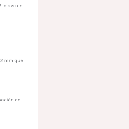
, clave en
.52 mm que
nación de