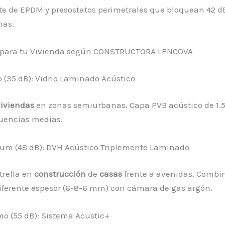
te de EPDM y presostatos perimetrales que bloquean 42 dB
nas.
 para tu Vivienda según CONSTRUCTORA LENCOVA
o (35 dB): Vidrio Laminado Acústico
viviendas
en zonas semiurbanas. Capa PVB acústico de 1
cuencias medias.
ium (48 dB): DVH Acústico Triplemente Laminado
trella en
construcción
de
casas
frente a avenidas. Combi
diferente espesor (6-8-6 mm) con cámara de gas argón.
o (55 dB): Sistema Acustic+