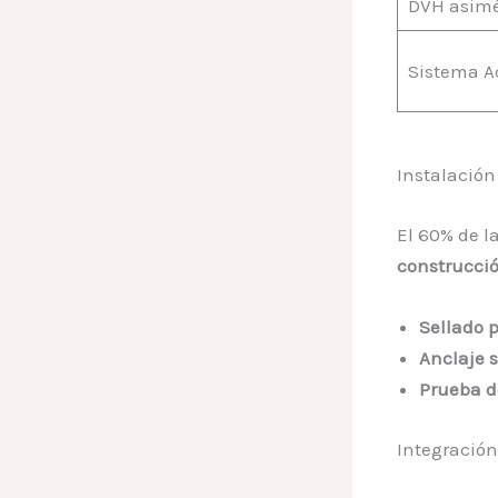
DVH asimé
Sistema A
Instalación
El 60% de l
construcci
Sellado p
Anclaje 
Prueba d
Integración