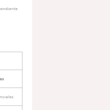
pendiente
as
nciales