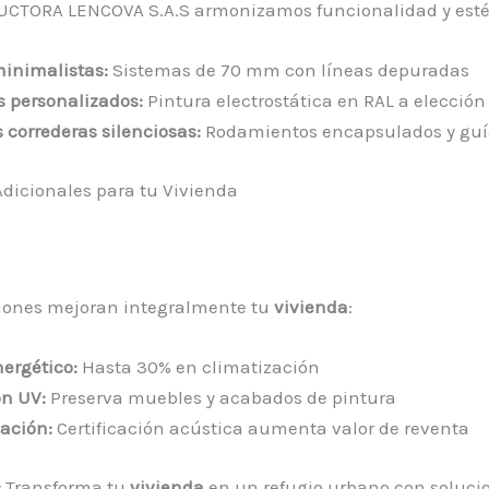
CTORA LENCOVA S.A.S armonizamos funcionalidad y esté
minimalistas:
Sistemas de 70 mm con líneas depuradas
 personalizados:
Pintura electrostática en RAL a elección
 correderas silenciosas:
Rodamientos encapsulados y guí
Adicionales para tu Vivienda
ciones mejoran integralmente tu
vivienda
:
ergético:
Hasta 30% en climatización
ón UV:
Preserva muebles y acabados de pintura
zación:
Certificación acústica aumenta valor de reventa
:
Transforma tu
vivienda
en un refugio urbano con soluci