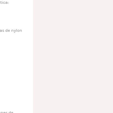
tica:
as de nylon
ones de