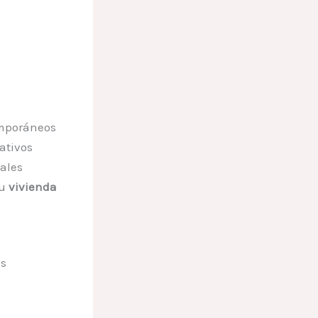
mporáneos
ativos
ales
tu
vivienda
es