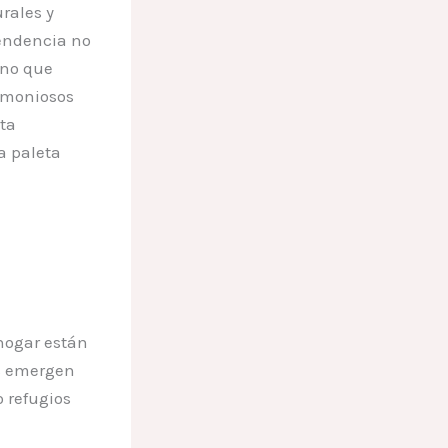
rales y
tendencia no
no que
rmoniosos
ta
a paleta
hogar están
es emergen
 refugios