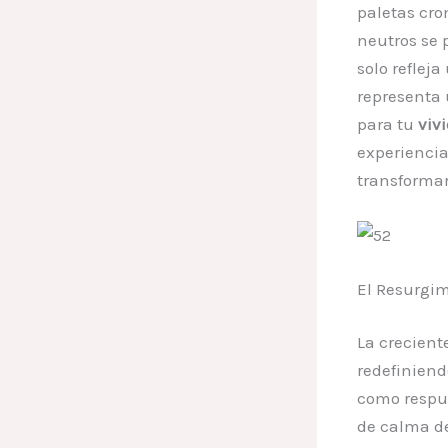
paletas cro
neutros se 
solo reflej
representa
para tu
viv
experienci
transformar
El Resurgim
La crecient
redefiniend
como respue
de calma d