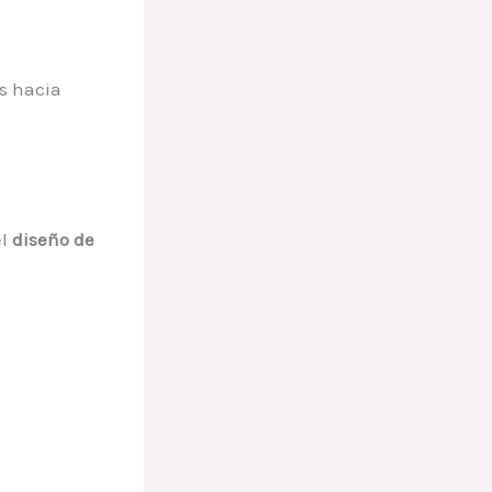
es hacia
el
diseño de