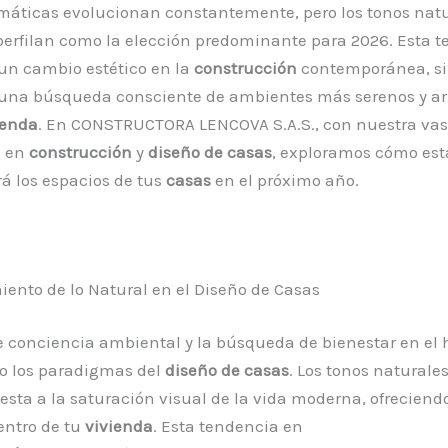
máticas evolucionan constantemente, pero los tonos natu
perfilan como la elección predominante para 2026. Esta 
a un cambio estético en la
construcción
contemporánea, si
 una búsqueda consciente de ambientes más serenos y a
ienda
. En CONSTRUCTORA LENCOVA S.A.S., con nuestra vas
a en
construcción
y
diseño de casas
, exploramos cómo est
á los espacios de tus
casas
en el próximo año.
iento de lo Natural en el Diseño de Casas
e conciencia ambiental y la búsqueda de bienestar en el 
o los paradigmas del
diseño de casas
. Los tonos natural
sta a la saturación visual de la vida moderna, ofreciendo
entro de tu
vivienda
. Esta tendencia en