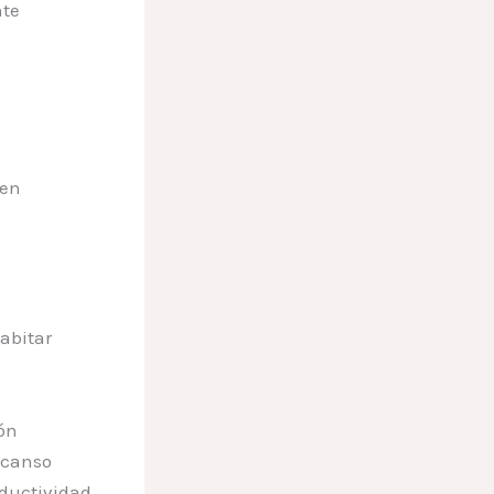
nte
 en
abitar
ón
scanso
oductividad