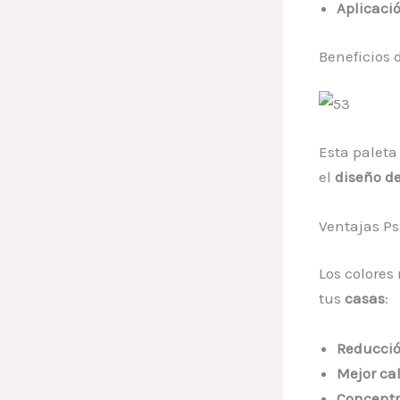
Aplicació
Beneficios 
Esta paleta
el
diseño d
Ventajas Ps
Los colores
tus
casas
:
Reducción
Mejor ca
Concentr