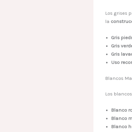
Los grises 
la
construc
Gris pied
Gris verd
Gris lava
Uso rec
Blancos Mat
Los blanco
Blanco ro
Blanco m
Blanco h