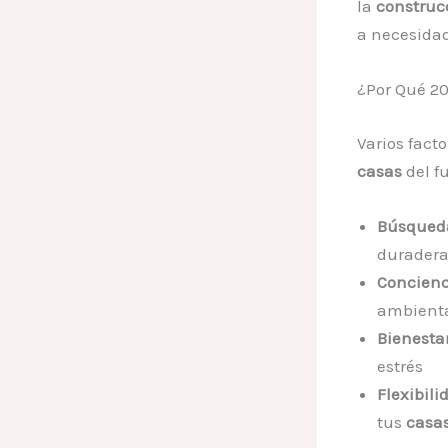
la
construc
a necesidad
¿Por Qué 20
Varios fact
casas
del f
Búsqueda
duradera
Concienc
ambienta
Bienesta
estrés
Flexibili
tus
casa