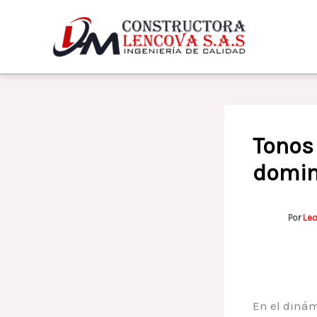
Ir
al
contenido
Tonos 
domin
Por
Le
En el diná