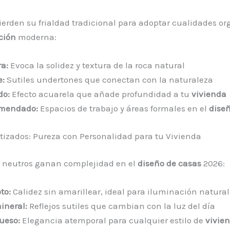
pierden su frialdad tradicional para adoptar cualidades o
ción
moderna:
ra:
Evoca la solidez y textura de la roca natural
e:
Sutiles undertones que conectan con la naturaleza
do:
Efecto acuarela que añade profundidad a tu
vivienda
omendado:
Espacios de trabajo y áreas formales en el
dise
izados: Pureza con Personalidad para tu Vivienda
s neutros ganan complejidad en el
diseño de casas
2026:
to:
Calidez sin amarillear, ideal para iluminación natural
ineral:
Reflejos sutiles que cambian con la luz del día
ueso:
Elegancia atemporal para cualquier estilo de
vivie