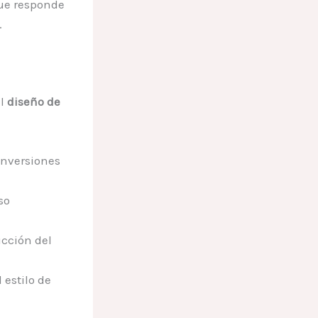
ue responde
.
el
diseño de
nversiones
so
cción del
estilo de