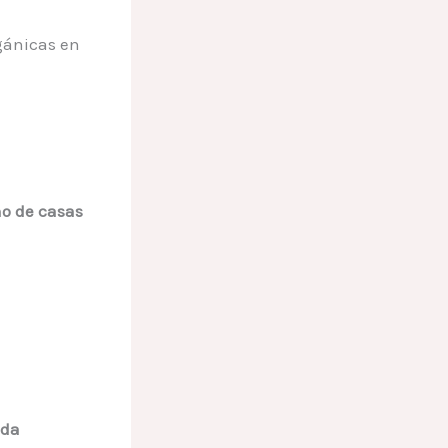
rgánicas en
ño de casas
nda