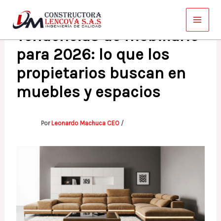
Ir
al
Tendencias de mobiliario
contenido
para 2026: lo que los
propietarios buscan en
muebles y espacios
Por
Leonardo Machuca CEO
/