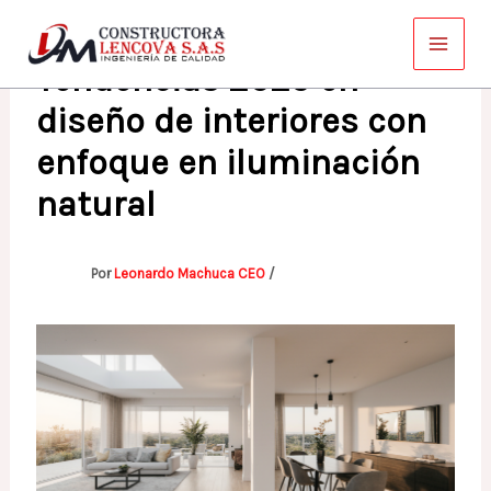
Ir
al
Tendencias 2025 en
contenido
diseño de interiores con
enfoque en iluminación
natural
Por
Leonardo Machuca CEO
/