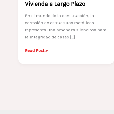
Vivienda a Largo Plazo
En el mundo de la construcción, la
corrosión de estructuras metálicas
representa una amenaza silenciosa para
la integridad de casas […]
Corrosión
Read Post »
en
Estructuras
Metálicas:
Cómo
Proteger
tu
Vivienda
a