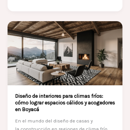
campestres
en
Boyacá:
estilos
más
buscados
y
recomendaciones
de
construcción
Diseño de interiores para climas fríos:
cómo lograr espacios cálidos y acogedores
en Boyacá
En el mundo del diseño de casas y
la construcción en regiones de clima frío