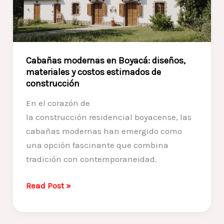
perder
el
estilo
colonial
Cabañas modernas en Boyacá: diseños,
materiales y costos estimados de
construcción
En el corazón de
la construcción residencial boyacense, las
cabañas modernas han emergido como
una opción fascinante que combina
tradición con contemporaneidad.
Cabañas
Read Post »
modernas
en