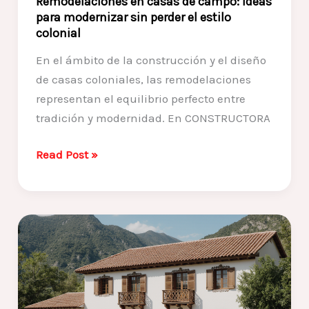
Remodelaciones en casas de campo: ideas
Boyacá
para modernizar sin perder el estilo
colonial
En el ámbito de la construcción y el diseño
de casas coloniales, las remodelaciones
representan el equilibrio perfecto entre
tradición y modernidad. En CONSTRUCTORA
Remodelaciones
Read Post »
en
casas
de
campo:
ideas
para
modernizar
sin