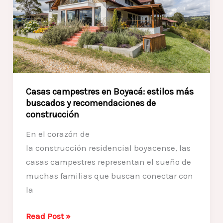
toque
rústico
y
acogedor
que
enamora
Casas campestres en Boyacá: estilos más
buscados y recomendaciones de
construcción
En el corazón de
la construcción residencial boyacense, las
casas campestres representan el sueño de
muchas familias que buscan conectar con
la
Casas
Read Post »