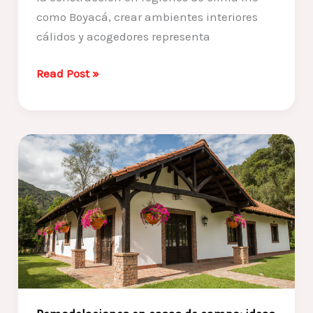
como Boyacá, crear ambientes interiores
cálidos y acogedores representa
Diseño
Read Post »
de
interiores
para
climas
fríos:
cómo
lograr
espacios
cálidos
y
acogedores
en