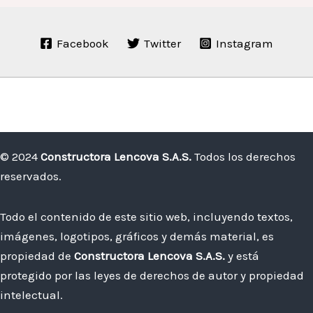
Boyacá:
diseños,
Facebook
Twitter
Instagram
materiales
y
costos
estimados
de
construcción
© 2024
Constructora Lencova S.A.S.
Todos los derechos
reservados.
Todo el contenido de este sitio web, incluyendo textos,
imágenes, logotipos, gráficos y demás material, es
propiedad de
Constructora Lencova S.A.S.
y está
protegido por las leyes de derechos de autor y propiedad
intelectual.