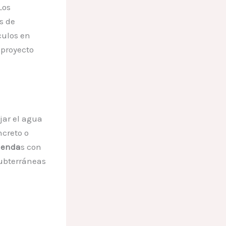
Los
s de
culos en
 proyecto
jar el agua
ncreto o
ienda
s con
subterráneas