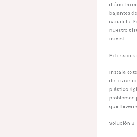
diámetro e
bajantes de
canaleta. 
nuestro
dis
inicial.
Extensores 
Instala ext
de los cimi
plástico ríg
problemas p
que lleven 
Solución 3: