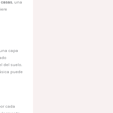
s
casas
, una
iere
 una capa
rado
l del suelo.
sica puede
por cada