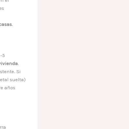
es
casas
.
-5
vivienda
.
stente. Si
etal suelta)
re años
rra