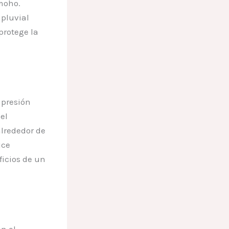
moho.
 pluvial
protege la
presión
el
alrededor de
uce
ficios de un
n el