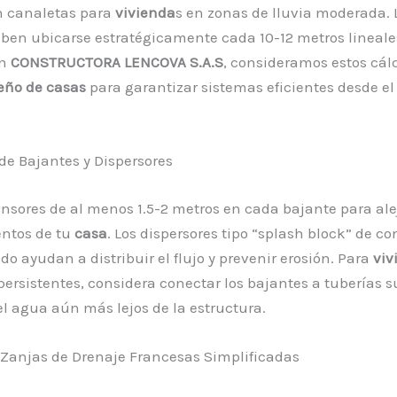
n canaletas para
vivienda
s en zonas de lluvia moderada. 
ben ubicarse estratégicamente cada 10-12 metros lineale
En
CONSTRUCTORA LENCOVA S.A.S
, consideramos estos cál
eño de casas
para garantizar sistemas eficientes desde el
de Bajantes y Dispersores
ensores de al menos 1.5-2 metros en cada bajante para ale
entos de tu
casa
. Los dispersores tipo “splash block” de co
ido ayudan a distribuir el flujo y prevenir erosión. Para
viv
ersistentes, considera conectar los bajantes a tuberías 
el agua aún más lejos de la estructura.
 Zanjas de Drenaje Francesas Simplificadas