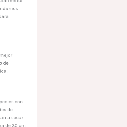
gularmente
endamos
para
 mejor
o de
ica.
species con
des de
an a secar
ma de 30 cm