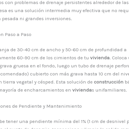
os con problemas de drenaje persistentes alrededor de la
esa es una solución intermedia muy efectiva que no requ
 pesada ni grandes inversiones.
ón Paso a Paso
anja de 30-40 cm de ancho y 50-60 cm de profundidad a
mente 60-90 cm de los cimientos de tu
vivienda
. Coloca
grava gruesa en el fondo, luego un tubo de drenaje perfo
recomendado) cubierto con más grava hasta 10 cm del nive
 tierra vegetal y césped. Esta solución de
construcción
bá
a mayoría de encharcamientos en
vivienda
s unifamiliares.
iones de Pendiente y Mantenimiento
be tener una pendiente mínima del 1% (1 cm de desnivel 