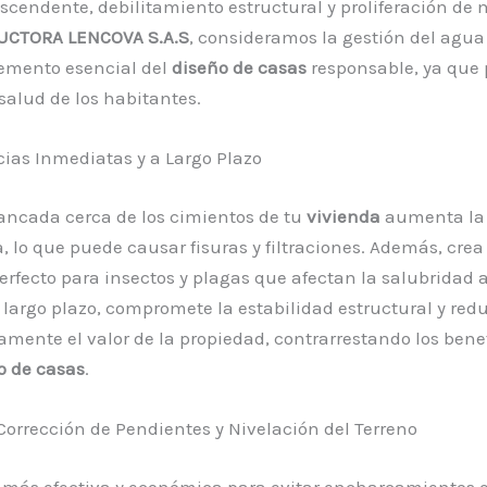
endente, debilitamiento estructural y proliferación de 
CTORA LENCOVA S.A.S
, consideramos la gestión del agua
emento esencial del
diseño de casas
responsable, ya que 
 salud de los habitantes.
ias Inmediatas y a Largo Plazo
ancada cerca de los cimientos de tu
vivienda
aumenta la 
a, lo que puede causar fisuras y filtraciones. Además, crea 
rfecto para insectos y plagas que afectan la salubridad 
A largo plazo, compromete la estabilidad estructural y red
vamente el valor de la propiedad, contrarrestando los bene
o de casas
.
 Corrección de Pendientes y Nivelación del Terreno
 más efectiva y económica para evitar encharcamientos e