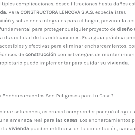
tiples complicaciones, desde filtraciones hasta daños es
nda
. Para
CONSTRUCTORA LENCOVA S.A.S
, especialistas
cción
y soluciones integrales para el hogar, prevenir la 
fundamental para proteger cualquier proyecto de
diseño 
la durabilidad de las edificaciones. Esta guía práctica pr
accesibles y efectivas para eliminar encharcamientos, 
técnicos de
construcción
con estrategias de mantenimien
propietario puede implementar para cuidar su
vivienda
.
s Encharcamientos Son Peligrosos para tu Casa?
plorar soluciones, es crucial comprender por qué el agua
 una amenaza real para las
casas
. Los encharcamientos p
e la
vivienda
pueden infiltrarse en la cimentación, caus