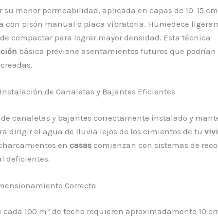
or su menor permeabilidad, aplicada en capas de 10-15 cm
 con pisón manual o placa vibratoria. Humedece ligera
de compactar para lograr mayor densidad. Esta técnica
cción
básica previene asentamientos futuros que podrían r
 creadas.
 Instalación de Canaletas y Bajantes Eficientes
de canaletas y bajantes correctamente instalado y mant
a dirigir el agua de lluvia lejos de los cimientos de tu
viv
charcamientos en
casas
comienzan con sistemas de reco
l deficientes.
imensionamiento Correcto
e cada 100 m² de techo requieren aproximadamente 10 c