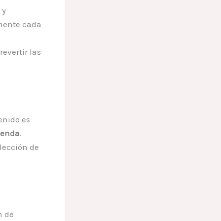
 y
mente cada
evertir las
enido es
ienda
.
lección de
m de