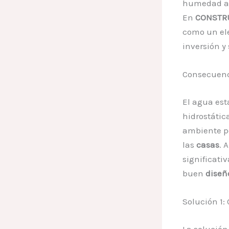
humedad asc
En
CONSTRU
como un el
inversión y
Consecuenc
El agua est
hidrostátic
ambiente pe
las
casas
. 
significati
buen
diseñ
Solución 1:
La solución