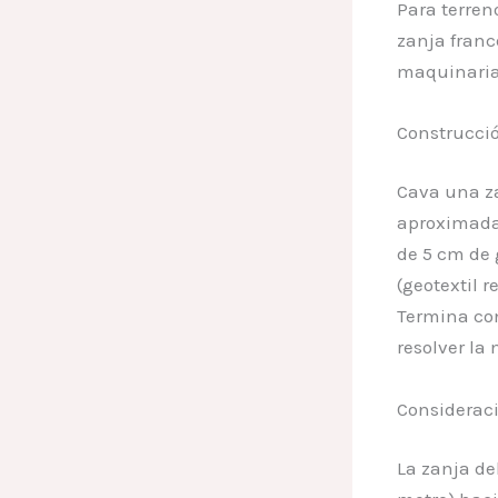
Para terren
zanja franc
maquinaria
Construcci
Cava una z
aproximada
de 5 cm de 
(geotextil 
Termina con
resolver l
Considerac
La zanja de