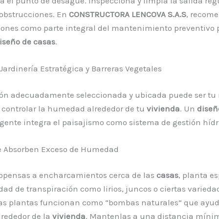
a el punto de desagüe. Inspecciona y limpia la salida re
 obstrucciones. En
CONSTRUCTORA LENCOVA S.A.S
, recom
iones como parte integral del mantenimiento preventivo 
iseño de casas
.
 Jardinería Estratégica y Barreras Vegetales
ión adecuadamente seleccionada y ubicada puede ser tu
 controlar la humedad alrededor de tu
vivienda
. Un
diseñ
igente integra el paisajismo como sistema de gestión hídr
e Absorben Exceso de Humedad
ropensas a encharcamientos cerca de las
casas
, planta e
dad de transpiración como lirios, juncos o ciertas varieda
stas plantas funcionan como “bombas naturales” que ayud
alrededor de la
vivienda
. Mantenlas a una distancia míni