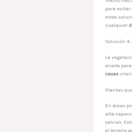
metro) haci
para evitar
estas soluc
cualquier
d
Solución 4:
La vegetac
aliada para
casas
intel
Plantas qu
En áreas p
alta capaci
salvias. E
el terreno 