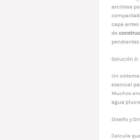
arcillosa p
compactada
capa antes 
de
constru
pendientes
Solución 2:
Un sistema 
esencial par
Muchos en
agua pluvia
Diseño y D
Calcula qu