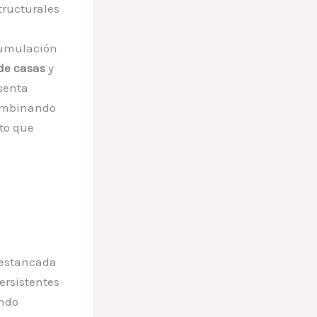
tructurales
acumulación
de casas
y
esenta
combinando
to que
 estancada
ersistentes
ando