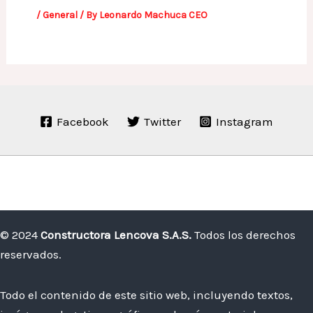
/
General
/ By
Leonardo Machuca CEO
Facebook
Twitter
Instagram
© 2024
Constructora Lencova S.A.S.
Todos los derechos
reservados.
Todo el contenido de este sitio web, incluyendo textos,