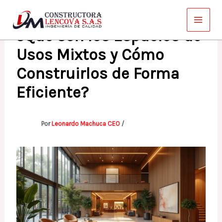
Ir
al
¿Qué son los Espacios de
contenido
Usos Mixtos y Cómo
Construirlos de Forma
Eficiente?
Por
Leonardo Machuca CEO
/