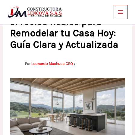
Ir
al
¿Precios Reales para
contenido
Remodelar tu Casa Hoy:
Guía Clara y Actualizada
Por
Leonardo Machuca CEO
/