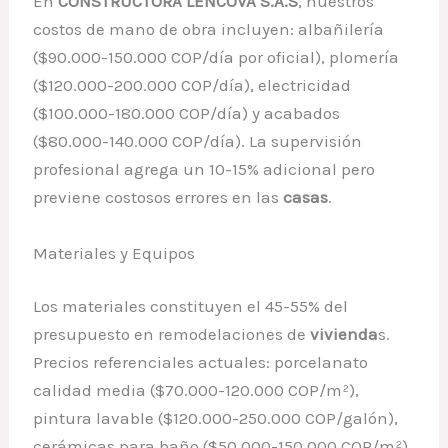
En
CONSTRUCTORA LENCOVA S.A.S
, nuestros
costos de mano de obra incluyen: albañilería
($90.000-150.000 COP/día por oficial), plomería
($120.000-200.000 COP/día), electricidad
($100.000-180.000 COP/día) y acabados
($80.000-140.000 COP/día). La supervisión
profesional agrega un 10-15% adicional pero
previene costosos errores en las
casas
.
Materiales y Equipos
Los materiales constituyen el 45-55% del
presupuesto en remodelaciones de
vivienda
s.
Precios referenciales actuales: porcelanato
calidad media ($70.000-120.000 COP/m²),
pintura lavable ($120.000-250.000 COP/galón),
cerámicas para baño ($50.000-150.000 COP/m²).