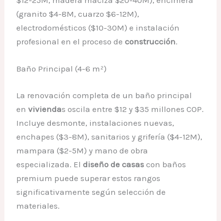
$12-25M, madera maciza $20-40M), encimera
(granito $4-8M, cuarzo $6-12M),
electrodomésticos ($10-30M) e instalación
profesional en el proceso de
construcción
.
Baño Principal (4-6 m²)
La renovación completa de un baño principal
en
vivienda
s oscila entre $12 y $35 millones COP.
Incluye desmonte, instalaciones nuevas,
enchapes ($3-8M), sanitarios y grifería ($4-12M),
mampara ($2-5M) y mano de obra
especializada. El
diseño de casas
con baños
premium puede superar estos rangos
significativamente según selección de
materiales.