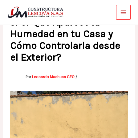
Ir
al
¿Por Qué Aparece la
contenido
Humedad en tu Casa y
Cómo Controlarla desde
el Exterior?
Por
Leonardo Machuca CEO
/