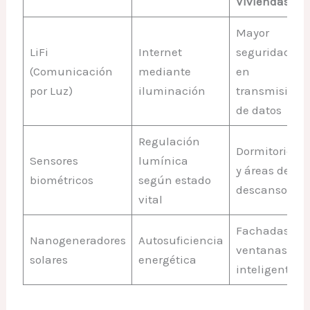
Viviendas
Mayor
LiFi
Internet
seguridad
(Comunicación
mediante
en
por Luz)
iluminación
transmisión
de datos
Regulación
Dormitorios
Sensores
lumínica
y áreas de
biométricos
según estado
descanso
vital
Fachadas y
Nanogeneradores
Autosuficiencia
ventanas
solares
energética
inteligentes