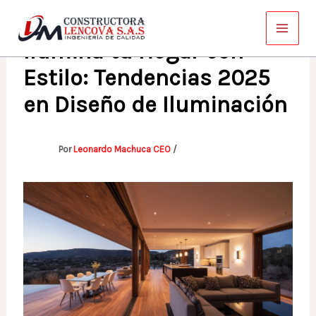
Ir
al
Ilumina tu Hogar con
contenido
Estilo: Tendencias 2025
en Diseño de Iluminación
Por
Leonardo Machuca CEO
/