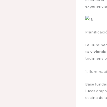
experiencia
Planificaci
La iluminac
tu
vivienda
tridimensio
1. Iluminac
Base funda
luces empot
cocina de 