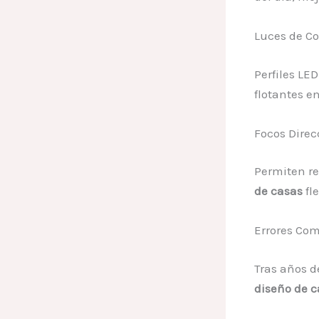
Luces de C
Perfiles LE
flotantes e
Focos Dire
Permiten re
de casas
fle
Errores Com
Tras años d
diseño de c