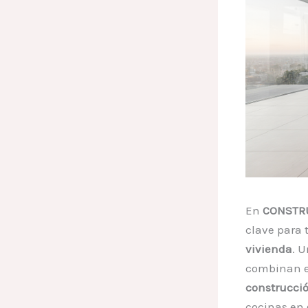
En
CONSTRU
clave para 
vivienda
. 
combinan es
construcci
cocinas en