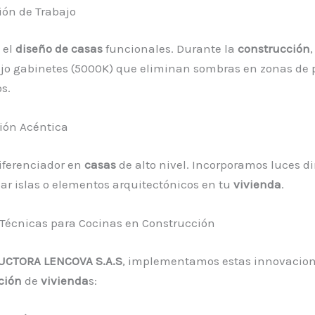
ión de Trabajo
 el
diseño de casas
funcionales. Durante la
construcción
ajo gabinetes (5000K) que eliminan sombras en zonas de
s.
ión Acéntica
iferenciador en
casas
de alto nivel. Incorporamos luces d
ar islas o elementos arquitectónicos en tu
vivienda
.
Técnicas para Cocinas en Construcción
CTORA LENCOVA S.A.S
, implementamos estas innovacio
ción
de
vivienda
s: