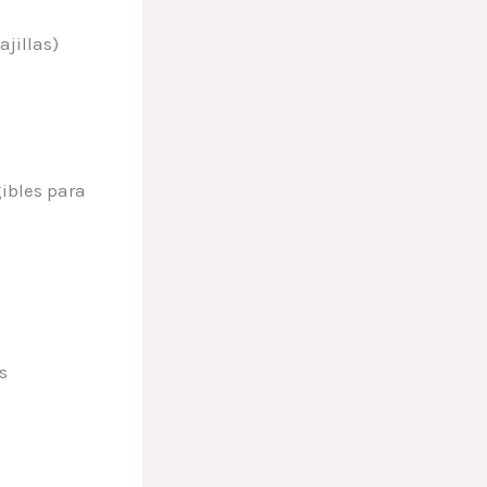
jillas)
ibles para
s