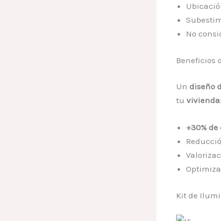
Ubicació
Subestim
No consid
Beneficios 
Un
diseño 
tu
vivienda
+30% de 
Reducció
Valoriza
Optimiza
Kit de Ilum