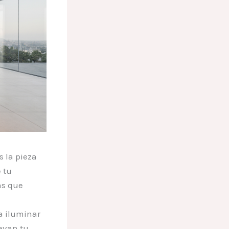
 la pieza
 tu
as que
ra iluminar
evan tu