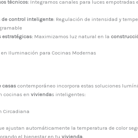
sos técnicos
: Integramos canales para luces empotradas 
de control inteligente
: Regulación de intensidad y tempe
ogramable
 estratégicas
: Maximizamos luz natural en la
construcci
 en Iluminación para Cocinas Modernas
e casas
contemporáneo incorpora estas soluciones lumín
n cocinas en
vivienda
s inteligentes:
n Circadiana
ue ajustan automáticamente la temperatura de color seg
jorando el bienestar en tu
vivienda
.