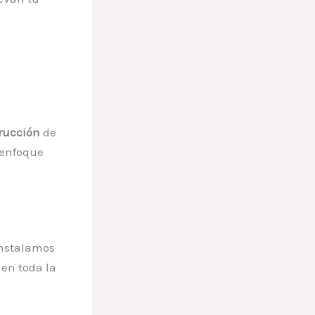
rucción
de
enfoque
Instalamos
en toda la