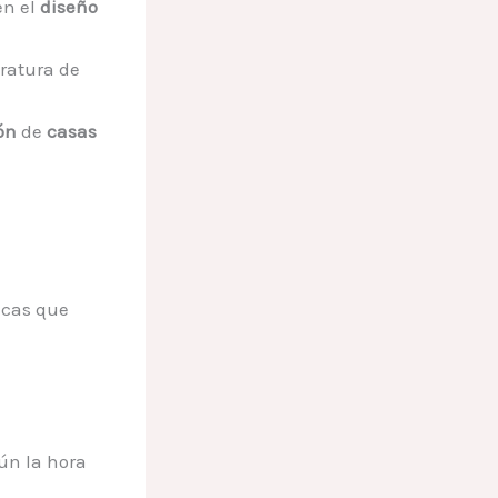
en el
diseño
ratura de
ón
de
casas
icas que
ún la hora