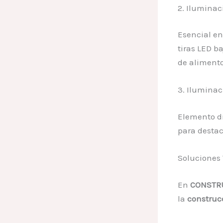
2. Iluminac
Esencial en
tiras LED b
de alimento
3. Iluminac
Elemento d
para destac
Soluciones 
En
CONSTRU
la
construc