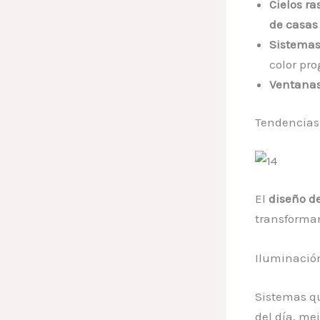
Cielos ra
de casas
Sistemas 
color pr
Ventanas
Tendencias
El
diseño d
transforma
Iluminació
Sistemas q
del día, me