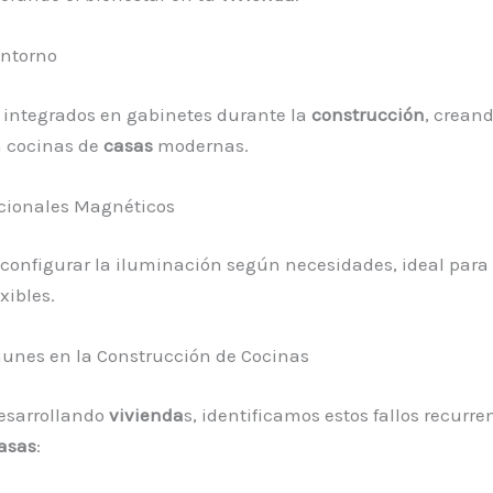
ontorno
D integrados en gabinetes durante la
construcción
, creand
n cocinas de
casas
modernas.
ccionales Magnéticos
configurar la iluminación según necesidades, ideal para
xibles.
unes en la Construcción de Cocinas
esarrollando
vivienda
s, identificamos estos fallos recurre
asas
: