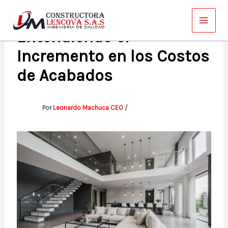
Ir
al
Entendiendo el
contenido
Incremento en los Costos
de Acabados
Por
Leonardo Machuca CEO
/