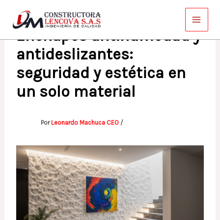
Ir
al
Enchapes antihumedad y
contenido
antideslizantes:
seguridad y estética en
un solo material
Por
Leonardo Machuca CEO
/