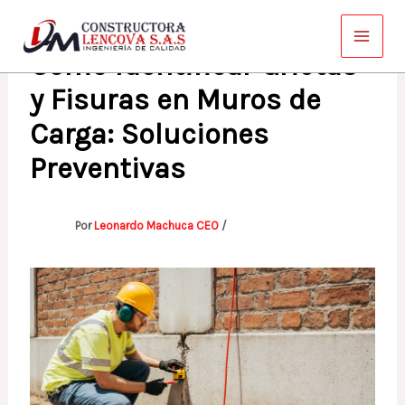
Ir
al
Cómo Identificar Grietas
contenido
y Fisuras en Muros de
Carga: Soluciones
Preventivas
Por
Leonardo Machuca CEO
/