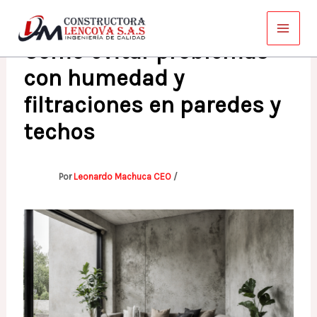
Ir
al
Cómo evitar problemas
contenido
con humedad y
filtraciones en paredes y
techos
Por
Leonardo Machuca CEO
/