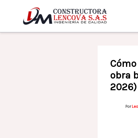
Ir
al
contenido
Cómo 
obra b
2026)
Por
Le