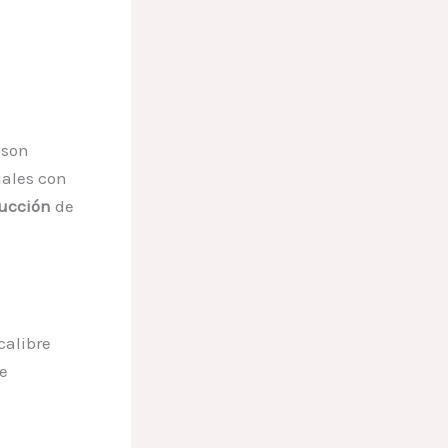
 son
ales con
ucción
de
calibre
e