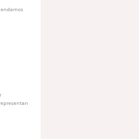
omendamos
y
representan