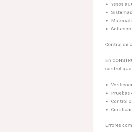
Yesos au
Sistemas
Material
Solucion
Control de 
En CONSTRU
control que
Verificac
Pruebas 
Control 
Certifica
Errores com