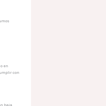
sumos
io en
cumplir con
on baja