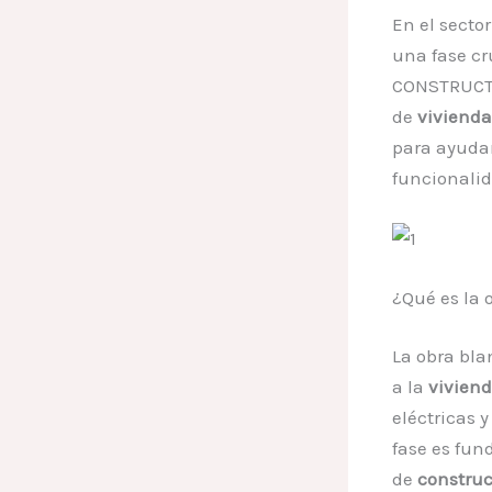
En el sector
una fase cr
CONSTRUCTOR
de
vivienda
para ayudar
funcionalid
¿Qué es la 
La obra bl
a la
vivien
eléctricas 
fase es fun
de
constru