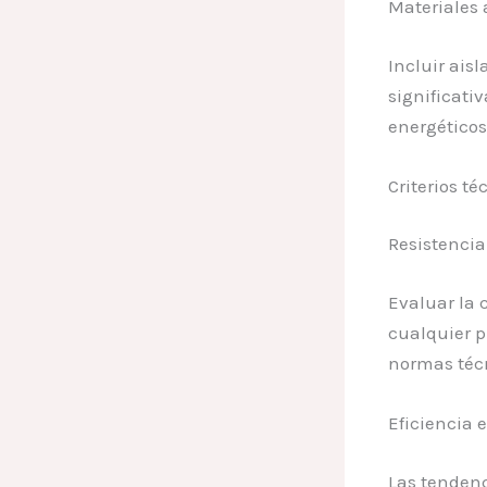
Materiales 
Incluir ais
significati
energéticos
Criterios t
Resistencia
Evaluar la c
cualquier p
normas téc
Eficiencia 
Las tenden