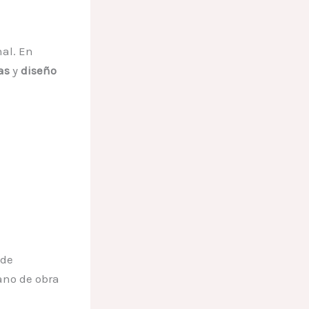
nal. En
as
y
diseño
 de
ano de obra
u