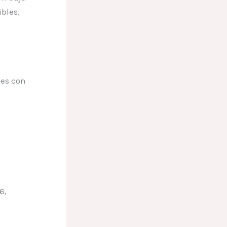
bles,
les con
6,