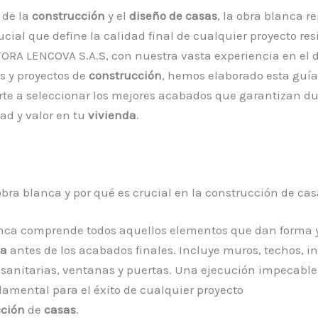
 de la
construcción
y el
diseño de casas
, la obra blanca r
ucial que define la calidad final de cualquier proyecto res
A LENCOVA S.A.S, con nuestra vasta experiencia en el d
s y proyectos de
construcción
, hemos elaborado esta guí
te a seleccionar los mejores acabados que garantizan du
ad y valor en tu
vivienda
.
obra blanca y por qué es crucial en la construcción de ca
anca comprende todos aquellos elementos que dan forma y
da
antes de los acabados finales. Incluye muros, techos, i
y sanitarias, ventanas y puertas. Una ejecución impecable
damental para el éxito de cualquier proyecto
cción
de
casas
.