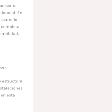
epresenta
idencial. En
esarrollo
a completa
rabilidad,
sas?
 estructura
nstalaciones
 en esta