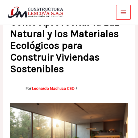
Ir
al
Cómo Aprovechar la Luz
contenido
Natural y los Materiales
Ecológicos para
Construir Viviendas
Sostenibles
Por
Leonardo Machuca CEO
/