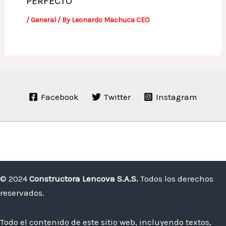
PERFECTO
/
General
/ By
Leonardo Machuca CEO
Facebook
Twitter
Instagram
© 2024
Constructora Lencova S.A.S.
Todos los derechos
reservados.
Todo el contenido de este sitio web, incluyendo textos,