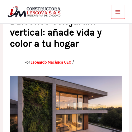
Ir
al
Balcones con jardín
contenido
vertical: añade vida y
color a tu hogar
Por
Leonardo Machuca CEO
/