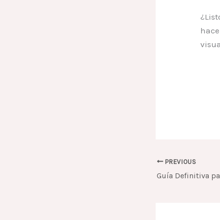
¿Lis
hace
visu
PREVIOUS