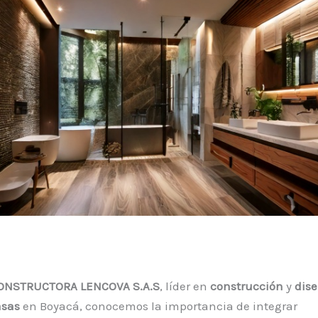
ONSTRUCTORA LENCOVA S.A.S
, líder en
construcción
y
dis
asas
en Boyacá, conocemos la importancia de integrar