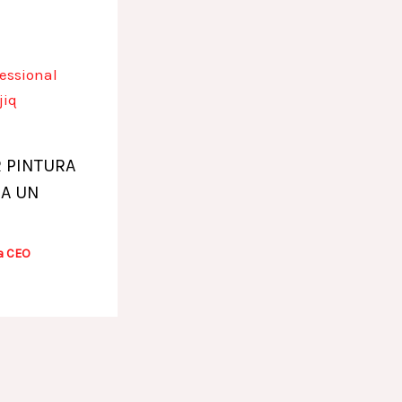
 PINTURA
RA UN
a CEO