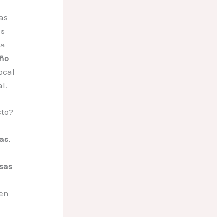
as
as
la
eño
ocal
l.
cto?
das
,
asas
 en