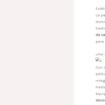
Estét
La pa
domi
tradi
de c
para 
¿Por
Con 
edifi
inte
hast
equi
deco