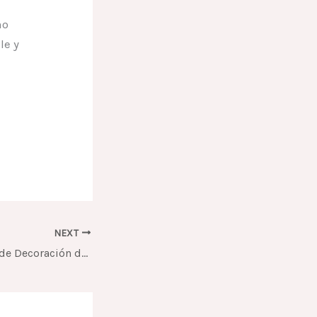
mo
le y
NEXT
Las Mejores Ideas de Decoración de Baños: Colores y Materiales que Transforman tu Vivienda en Boyacá