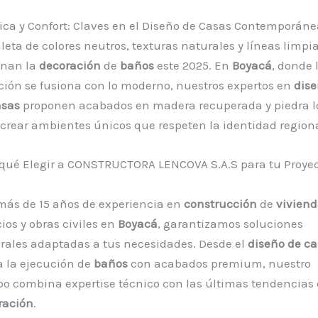
ica y Confort: Claves en el Diseño de Casas Contemporáne
leta de colores neutros, texturas naturales y líneas limpi
nan la
decoración
de
baños
este 2025. En
Boyacá
, donde 
ción se fusiona con lo moderno, nuestros expertos en
dis
asas
proponen acabados en madera recuperada y piedra l
crear ambientes únicos que respeten la identidad regiona
 qué Elegir a CONSTRUCTORA LENCOVA S.A.S para tu Proye
más de 15 años de experiencia en
construcción
de
vivien
cios y obras civiles en
Boyacá
, garantizamos soluciones
grales adaptadas a tus necesidades. Desde el
diseño de c
a la ejecución de
baños
con acabados premium, nuestro
po combina expertise técnico con las últimas tendencias
ración
.