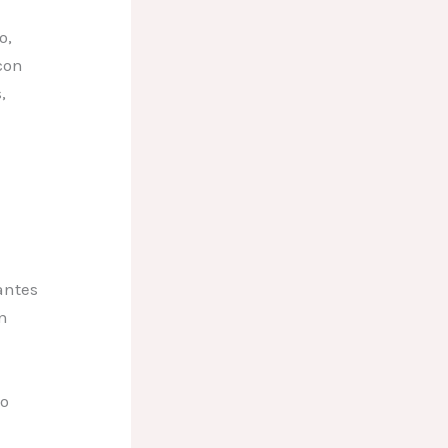
o,
con
,
antes
on
mo