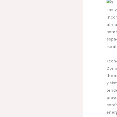
Las
v
inco
alma
comb
espa
rura
Tecn
Domó
Ilum
y sis
tend
proy
confo
energ