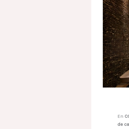
En
C
de c