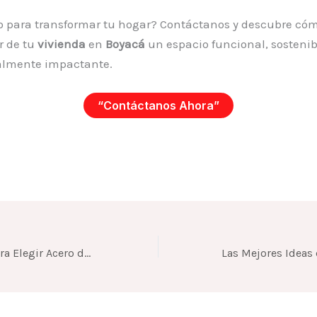
to para transformar tu hogar? Contáctanos y descubre có
r de tu
vivienda
en
Boyacá
un espacio funcional, sostenib
almente impactante.
“Contáctanos Ahora”
Guía Definitiva para Elegir Acero de Refuerzo y Concreto en la Construcción de Casas en Boyacá