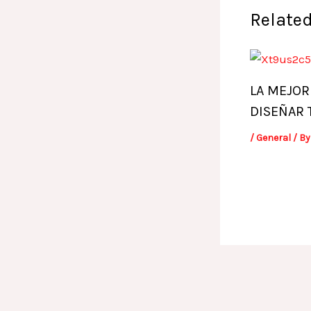
Related
LA MEJOR
DISEÑAR 
/
General
/ B