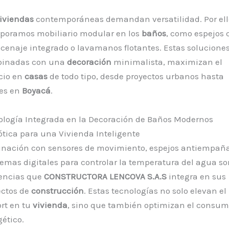
iviendas
contemporáneas demandan versatilidad. Por ell
rporamos mobiliario modular en los
baños
, como espejos 
cenaje integrado o lavamanos flotantes. Estas soluciones
inadas con una
decoración
minimalista, maximizan el
cio en
casas
de todo tipo, desde proyectos urbanos hasta
les en
Boyacá
.
ología Integrada en la Decoración de Baños Modernos
tica para una Vivienda Inteligente
inación con sensores de movimiento, espejos antiempañ
temas digitales para controlar la temperatura del agua s
encias que
CONSTRUCTORA LENCOVA S.A.S
integra en sus
ectos de
construcción
. Estas tecnologías no solo elevan el
rt en tu
vivienda
, sino que también optimizan el consu
ético.