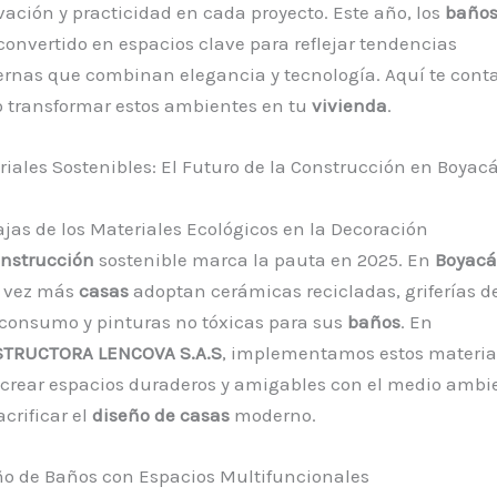
ación y practicidad en cada proyecto. Este año, los
baño
onvertido en espacios clave para reflejar tendencias
rnas que combinan elegancia y tecnología. Aquí te con
 transformar estos ambientes en tu
vivienda
.
iales Sostenibles: El Futuro de la Construcción en Boyac
jas de los Materiales Ecológicos en la Decoración
nstrucción
sostenible marca la pauta en 2025. En
Boyacá
 vez más
casas
adoptan cerámicas recicladas, griferías d
 consumo y pinturas no tóxicas para sus
baños
. En
TRUCTORA LENCOVA S.A.S
, implementamos estos materia
 crear espacios duraderos y amigables con el medio ambi
acrificar el
diseño de casas
moderno.
ño de Baños con Espacios Multifuncionales