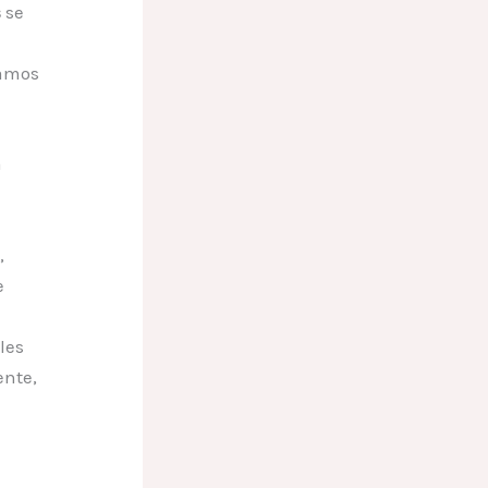
s
se
tamos
á
,
e
les
ente,