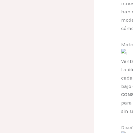
innov
han c
mode
cómo
Mater
Venta
La
co
cada
bajo
CONS
para
sin s
Dise