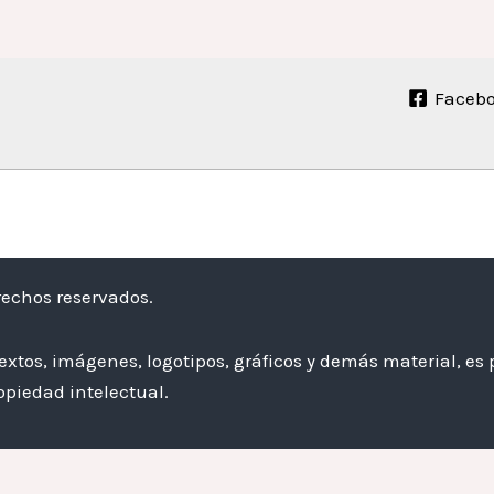
Faceb
rechos reservados.
textos, imágenes, logotipos, gráficos y demás material, es
opiedad intelectual.