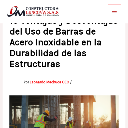
Ir
al
10 Ventajas y Desventajas
contenido
del Uso de Barras de
Acero Inoxidable en la
Durabilidad de las
Estructuras
Por
Leonardo Machuca CEO
/